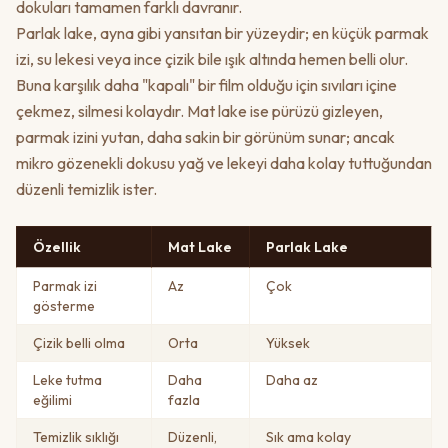
dokuları tamamen farklı davranır.
Parlak lake, ayna gibi yansıtan bir yüzeydir; en küçük parmak
izi, su lekesi veya ince çizik bile ışık altında hemen belli olur.
Buna karşılık daha "kapalı" bir film olduğu için sıvıları içine
çekmez, silmesi kolaydır. Mat lake ise pürüzü gizleyen,
parmak izini yutan, daha sakin bir görünüm sunar; ancak
mikro gözenekli dokusu yağ ve lekeyi daha kolay tuttuğundan
düzenli temizlik ister.
Özellik
Mat Lake
Parlak Lake
Parmak izi
Az
Çok
gösterme
Çizik belli olma
Orta
Yüksek
Leke tutma
Daha
Daha az
eğilimi
fazla
Temizlik sıklığı
Düzenli,
Sık ama kolay