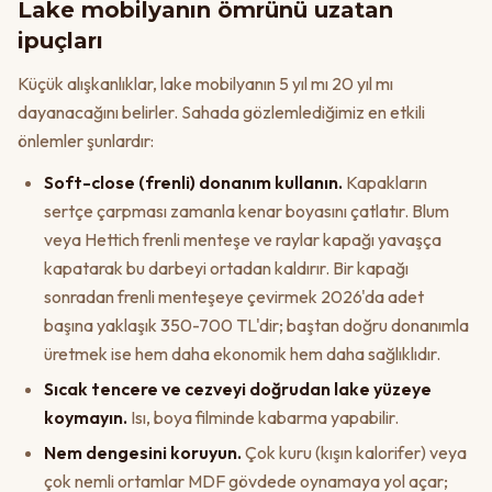
Lake mobilyanın ömrünü uzatan
ipuçları
Küçük alışkanlıklar, lake mobilyanın 5 yıl mı 20 yıl mı
dayanacağını belirler. Sahada gözlemlediğimiz en etkili
önlemler şunlardır:
Soft-close (frenli) donanım kullanın.
Kapakların
sertçe çarpması zamanla kenar boyasını çatlatır. Blum
veya Hettich frenli menteşe ve raylar kapağı yavaşça
kapatarak bu darbeyi ortadan kaldırır. Bir kapağı
sonradan frenli menteşeye çevirmek 2026'da adet
başına yaklaşık 350-700 TL'dir; baştan doğru donanımla
üretmek ise hem daha ekonomik hem daha sağlıklıdır.
Sıcak tencere ve cezveyi doğrudan lake yüzeye
koymayın.
Isı, boya filminde kabarma yapabilir.
Nem dengesini koruyun.
Çok kuru (kışın kalorifer) veya
çok nemli ortamlar MDF gövdede oynamaya yol açar;