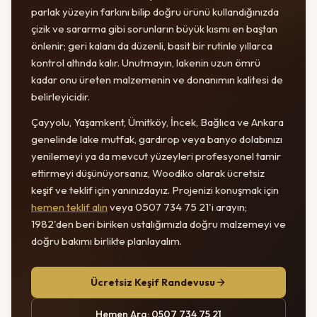
parlak yüzeyin farkını bilip doğru ürünü kullandığınızda
çizik ve sararma gibi sorunların büyük kısmı en baştan
önlenir; geri kalanı da düzenli, basit bir rutinle yıllarca
kontrol altında kalır. Unutmayın, lakenin uzun ömrü
kadar onu üreten malzemenin ve donanımın kalitesi de
belirleyicidir.
Çayyolu, Yaşamkent, Ümitköy, İncek, Bağlıca ve Ankara
genelinde lake mutfak, gardırop veya banyo dolabınızı
yenilemeyi ya da mevcut yüzeyleri profesyonel tamir
ettirmeyi düşünüyorsanız, Woodiko olarak ücretsiz
keşif ve teklif için yanınızdayız. Projenizi konuşmak için
hemen teklif alın
veya 0507 734 75 21'i arayın;
1982'den beri biriken ustalığımızla doğru malzemeyi ve
doğru bakımı birlikte planlayalım.
Ücretsiz Keşif Randevusu
Hemen Ara: 0507 734 75 21