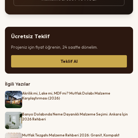
Ücretsiz Teklif
Projeniz için fiyat öğrenin, 24 saatte dönelim.
Teklif Al
İlgili Yazılar
Akrilik mi, Lake mi, MDF mi? Mutfak Dolabı Malzeme
Karşılaştırması (2026)
Banyo Dolabında Neme Dayanıklı Malzeme Seçimi: Ankara İçin
2026 Rehberi
Mutfak Tezgahı Malzeme Rehberi 2026: Granit, Kompakt