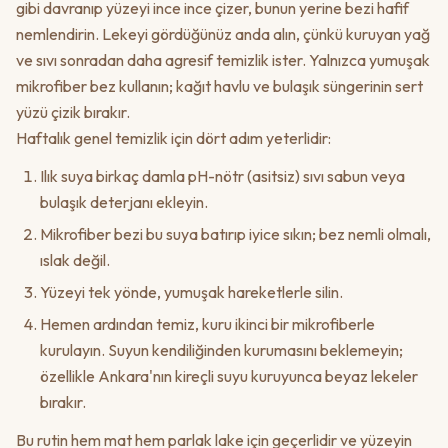
gibi davranıp yüzeyi ince ince çizer, bunun yerine bezi hafif
nemlendirin. Lekeyi gördüğünüz anda alın, çünkü kuruyan yağ
ve sıvı sonradan daha agresif temizlik ister. Yalnızca yumuşak
mikrofiber bez kullanın; kağıt havlu ve bulaşık süngerinin sert
yüzü çizik bırakır.
Haftalık genel temizlik için dört adım yeterlidir:
Ilık suya birkaç damla pH-nötr (asitsiz) sıvı sabun veya
bulaşık deterjanı ekleyin.
Mikrofiber bezi bu suya batırıp iyice sıkın; bez nemli olmalı,
ıslak değil.
Yüzeyi tek yönde, yumuşak hareketlerle silin.
Hemen ardından temiz, kuru ikinci bir mikrofiberle
kurulayın. Suyun kendiliğinden kurumasını beklemeyin;
özellikle Ankara'nın kireçli suyu kuruyunca beyaz lekeler
bırakır.
Bu rutin hem mat hem parlak lake için geçerlidir ve yüzeyin