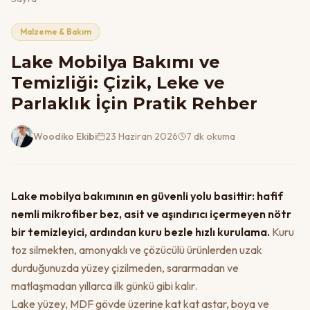
Malzeme & Bakım
Lake Mobilya Bakımı ve
Temizliği: Çizik, Leke ve
Parlaklık İçin Pratik Rehber
Woodiko Ekibi
23 Haziran 2026
7 dk okuma
Lake mobilya bakımının en güvenli yolu basittir: hafif
nemli mikrofiber bez, asit ve aşındırıcı içermeyen nötr
bir temizleyici, ardından kuru bezle hızlı kurulama.
Kuru
toz silmekten, amonyaklı ve çözücülü ürünlerden uzak
durduğunuzda yüzey çizilmeden, sararmadan ve
matlaşmadan yıllarca ilk günkü gibi kalır.
Lake yüzey, MDF gövde üzerine kat kat astar, boya ve