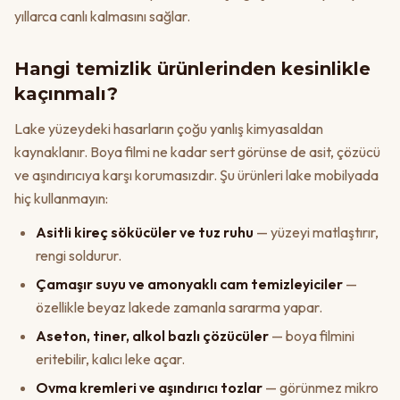
yıllarca canlı kalmasını sağlar.
Hangi temizlik ürünlerinden kesinlikle
kaçınmalı?
Lake yüzeydeki hasarların çoğu yanlış kimyasaldan
kaynaklanır. Boya filmi ne kadar sert görünse de asit, çözücü
ve aşındırıcıya karşı korumasızdır. Şu ürünleri lake mobilyada
hiç kullanmayın:
Asitli kireç sökücüler ve tuz ruhu
— yüzeyi matlaştırır,
rengi soldurur.
Çamaşır suyu ve amonyaklı cam temizleyiciler
—
özellikle beyaz lakede zamanla sararma yapar.
Aseton, tiner, alkol bazlı çözücüler
— boya filmini
eritebilir, kalıcı leke açar.
Ovma kremleri ve aşındırıcı tozlar
— görünmez mikro