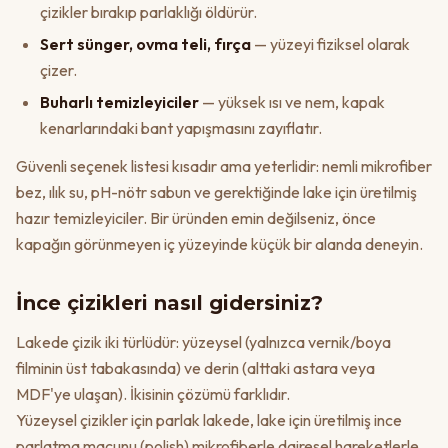
çizikler bırakıp parlaklığı öldürür.
Sert sünger, ovma teli, fırça
— yüzeyi fiziksel olarak
çizer.
Buharlı temizleyiciler
— yüksek ısı ve nem, kapak
kenarlarındaki bant yapışmasını zayıflatır.
Güvenli seçenek listesi kısadır ama yeterlidir: nemli mikrofiber
bez, ılık su, pH-nötr sabun ve gerektiğinde lake için üretilmiş
hazır temizleyiciler. Bir üründen emin değilseniz, önce
kapağın görünmeyen iç yüzeyinde küçük bir alanda deneyin.
İnce çizikleri nasıl gidersiniz?
Lakede çizik iki türlüdür: yüzeysel (yalnızca vernik/boya
filminin üst tabakasında) ve derin (alttaki astara veya
MDF'ye ulaşan). İkisinin çözümü farklıdır.
Yüzeysel çizikler için parlak lakede, lake için üretilmiş ince
parlatma macunu (polish) mikrofiberle dairesel hareketlerle