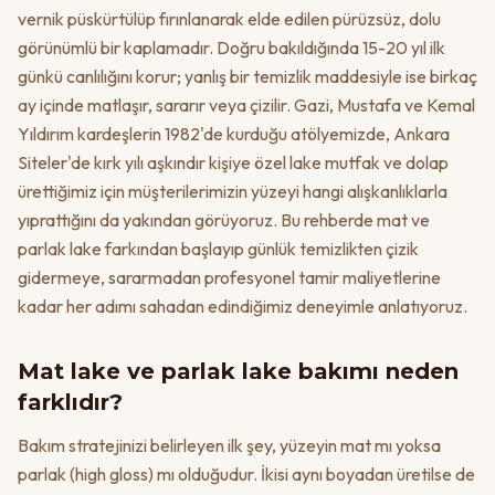
vernik püskürtülüp fırınlanarak elde edilen pürüzsüz, dolu
görünümlü bir kaplamadır. Doğru bakıldığında 15-20 yıl ilk
günkü canlılığını korur; yanlış bir temizlik maddesiyle ise birkaç
ay içinde matlaşır, sararır veya çizilir. Gazi, Mustafa ve Kemal
Yıldırım kardeşlerin 1982'de kurduğu atölyemizde, Ankara
Siteler'de kırk yılı aşkındır kişiye özel lake mutfak ve dolap
ürettiğimiz için müşterilerimizin yüzeyi hangi alışkanlıklarla
yıprattığını da yakından görüyoruz. Bu rehberde mat ve
parlak lake farkından başlayıp günlük temizlikten çizik
gidermeye, sararmadan profesyonel tamir maliyetlerine
kadar her adımı sahadan edindiğimiz deneyimle anlatıyoruz.
Mat lake ve parlak lake bakımı neden
farklıdır?
Bakım stratejinizi belirleyen ilk şey, yüzeyin mat mı yoksa
parlak (high gloss) mı olduğudur. İkisi aynı boyadan üretilse de