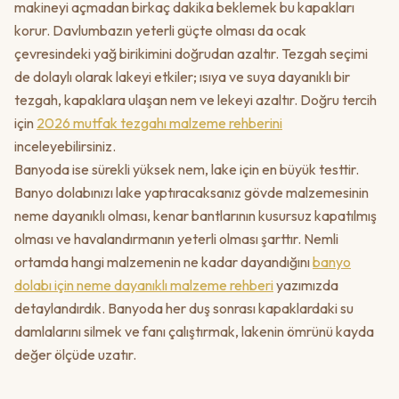
makineyi açmadan birkaç dakika beklemek bu kapakları
korur. Davlumbazın yeterli güçte olması da ocak
çevresindeki yağ birikimini doğrudan azaltır. Tezgah seçimi
de dolaylı olarak lakeyi etkiler; ısıya ve suya dayanıklı bir
tezgah, kapaklara ulaşan nem ve lekeyi azaltır. Doğru tercih
için
2026 mutfak tezgahı malzeme rehberini
inceleyebilirsiniz.
Banyoda ise sürekli yüksek nem, lake için en büyük testtir.
Banyo dolabınızı lake yaptıracaksanız gövde malzemesinin
neme dayanıklı olması, kenar bantlarının kusursuz kapatılmış
olması ve havalandırmanın yeterli olması şarttır. Nemli
ortamda hangi malzemenin ne kadar dayandığını
banyo
dolabı için neme dayanıklı malzeme rehberi
yazımızda
detaylandırdık. Banyoda her duş sonrası kapaklardaki su
damlalarını silmek ve fanı çalıştırmak, lakenin ömrünü kayda
değer ölçüde uzatır.