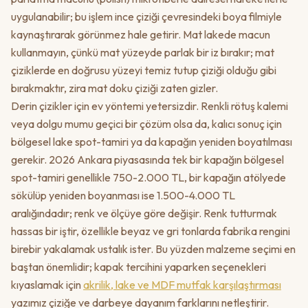
uygulanabilir; bu işlem ince çiziği çevresindeki boya filmiyle
kaynaştırarak görünmez hale getirir. Mat lakede macun
kullanmayın, çünkü mat yüzeyde parlak bir iz bırakır; mat
çiziklerde en doğrusu yüzeyi temiz tutup çiziği olduğu gibi
bırakmaktır, zira mat doku çiziği zaten gizler.
Derin çizikler için ev yöntemi yetersizdir. Renkli rötuş kalemi
veya dolgu mumu geçici bir çözüm olsa da, kalıcı sonuç için
bölgesel lake spot-tamiri ya da kapağın yeniden boyatılması
gerekir. 2026 Ankara piyasasında tek bir kapağın bölgesel
spot-tamiri genellikle 750-2.000 TL, bir kapağın atölyede
sökülüp yeniden boyanması ise 1.500-4.000 TL
aralığındadır; renk ve ölçüye göre değişir. Renk tutturmak
hassas bir iştir, özellikle beyaz ve gri tonlarda fabrika rengini
birebir yakalamak ustalık ister. Bu yüzden malzeme seçimi en
baştan önemlidir; kapak tercihini yaparken seçenekleri
kıyaslamak için
akrilik, lake ve MDF mutfak karşılaştırması
yazımız çiziğe ve darbeye dayanım farklarını netleştirir.