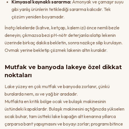
Kimyasal kaynaklı sararma:
Amonyak ve çamaşır suyu
gibi yanlış ürünlerin tetiklediği sararma kalıcıdır. Tek
çözüm yeniden boyamadır.
İnatçı lekelerde (kahve, ketçap, kalem izi) önce nemli bezle
deneyin; çıkmazsa bezi pH-nötr deterjanla ıslatıp lekenin
üzerinde birkaç dakika bekletin, sonra nazikçe silip kurulayın.
Ovmak yerine bekletip çözmek lakenin altın kuralıdır.
Mutfak ve banyoda lakeye özel dikkat
noktaları
Lake yüzey en çok mutfak ve banyoda zorlanır, çünkü
buralarda nem, ısı ve yağ bir aradadır.
Mutfakta en kritik bölge ocak ve bulaşık makinesinin
üstündeki kapaklardır. Bulaşık makinesini açtığınızda yükselen
sıcak buhar, tam üstteki lake kapağın alt kenarına yıllarca
çarparsa bant yapışmasını ve boyayı zorlar; programı bitince