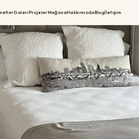
metler
Galeri
Projeler
Mağaza
Hakkımızda
Blog
İletişim