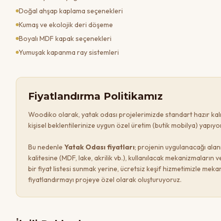
Doğal ahşap kaplama seçenekleri
Kumaş ve ekolojik deri döşeme
Boyalı MDF kapak seçenekleri
Yumuşak kapanma ray sistemleri
Fiyatlandırma Politikamız
Woodiko olarak,
yatak odası
projelerimizde standart hazır ka
kişisel beklentilerinize uygun özel üretim (butik mobilya) yapıyo
Bu nedenle
Yatak Odası
fiyatları
; projenin uygulanacağı ala
kalitesine (MDF, lake, akrilik vb.), kullanılacak mekanizmaların
bir fiyat listesi sunmak yerine, ücretsiz keşif hizmetimizle meka
fiyatlandırmayı projeye özel olarak oluşturuyoruz.