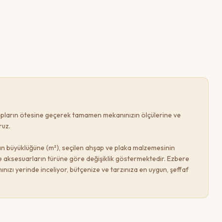
lıpların ötesine geçerek tamamen mekanınızın ölçülerine ve
ruz.
nın büyüklüğüne (m²), seçilen ahşap ve plaka malzemesinin
 ve aksesuarların türüne göre değişiklik göstermektedir. Ezbere
nınızı yerinde inceliyor, bütçenize ve tarzınıza en uygun, şeffaf