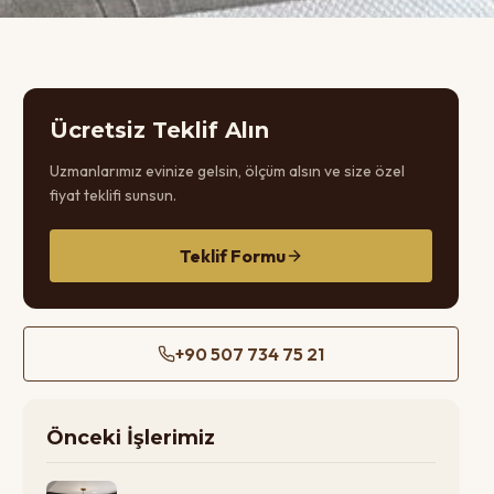
Ücretsiz Teklif Alın
Uzmanlarımız evinize gelsin, ölçüm alsın ve size özel
fiyat teklifi sunsun.
Teklif Formu
+90 507 734 75 21
Önceki İşlerimiz