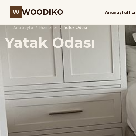
WOODIKO
W
Anasayfa
Hiz
Ana Sayfa
/
Hizmetler
/
Yatak Odası
Yatak Odası