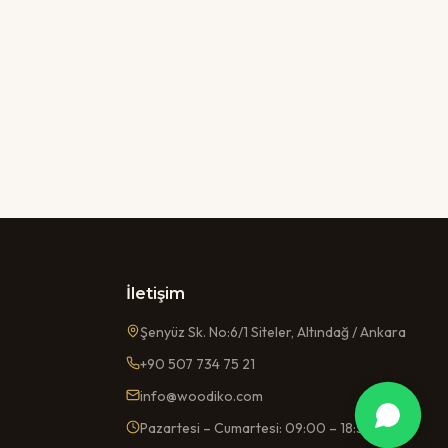
İletişim
Şenyüz Sk. No:6/1 Siteler, Altındağ / Ankara
+90 507 734 75 21
info@woodiko.com
Pazartesi – Cumartesi: 09:00 – 18:30