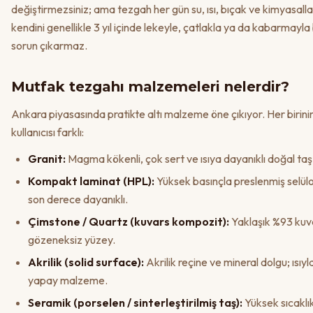
değiştirmezsiniz; ama tezgah her gün su, ısı, bıçak ve kimyasal
kendini genellikle 3 yıl içinde lekeyle, çatlakla ya da kabarmayla 
sorun çıkarmaz.
Mutfak tezgahı malzemeleri nelerdir?
Ankara piyasasında pratikte altı malzeme öne çıkıyor. Her birinin
kullanıcısı farklı:
Granit:
Magma kökenli, çok sert ve ısıya dayanıklı doğal ta
Kompakt laminat (HPL):
Yüksek basınçla preslenmiş selüloz
son derece dayanıklı.
Çimstone / Quartz (kuvars kompozit):
Yaklaşık %93 kuva
gözeneksiz yüzey.
Akrilik (solid surface):
Akrilik reçine ve mineral dolgu; ısıyla 
yapay malzeme.
Seramik (porselen / sinterleştirilmiş taş):
Yüksek sıcaklık