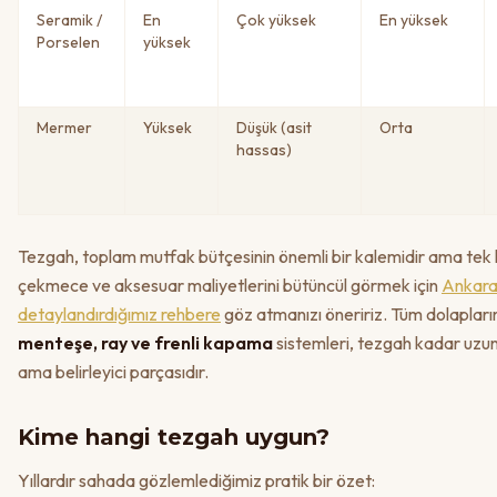
Seramik /
En
Çok yüksek
En yüksek
Porselen
yüksek
Mermer
Yüksek
Düşük (asit
Orta
hassas)
Tezgah, toplam mutfak bütçesinin önemli bir kalemidir ama tek 
çekmece ve aksesuar maliyetlerini bütüncül görmek için
Ankara 
detaylandırdığımız rehbere
göz atmanızı öneririz. Tüm dolapları
menteşe, ray ve frenli kapama
sistemleri, tezgah kadar uzu
ama belirleyici parçasıdır.
Kime hangi tezgah uygun?
Yıllardır sahada gözlemlediğimiz pratik bir özet: