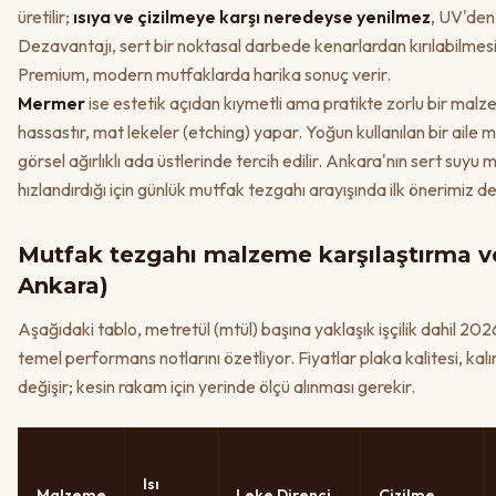
üretilir;
ısıya ve çizilmeye karşı neredeyse yenilmez
, UV'den
Dezavantajı, sert bir noktasal darbede kenarlardan kırılabilmesi v
Premium, modern mutfaklarda harika sonuç verir.
Mermer
ise estetik açıdan kıymetli ama pratikte zorlu bir malze
hassastır, mat lekeler (etching) yapar. Yoğun kullanılan bir ail
görsel ağırlıklı ada üstlerinde tercih edilir. Ankara'nın sert su
hızlandırdığı için günlük mutfak tezgahı arayışında ilk önerimiz değ
Mutfak tezgahı malzeme karşılaştırma ve
Ankara)
Aşağıdaki tablo, metretül (mtül) başına yaklaşık işçilik dahil 2026
temel performans notlarını özetliyor. Fiyatlar plaka kalitesi, kalın
değişir; kesin rakam için yerinde ölçü alınması gerekir.
Isı
Malzeme
Leke Direnci
Çizilme