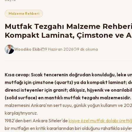
Malzeme Rehberi
Mutfak Tezgahı Malzeme Rehberi 
Kompakt Laminat, Çimstone ve Ak
Woodiko Ekibi
9 Haziran 2026
9 dk okuma
Kısa cevap: Sıcak tencerenin doğrudan konulduğu, leke u
mutfağı için çimstone (quartz) ya da kompakt laminat; do
direnci isteyenler için granit; dikişsiz, hijyenik ve onarılabi
(solid surface) en mantıklı mutfak tezgahı malzemesidir.
malzemesini Ankara'nın sert suyu, günlük yoğun kullanım ve 2026
karşılaştırıyoruz.
1982'den beri Ankara Siteler'de
kişiye özel mutfak dolabı üretti
bir mutfağın en kritik kararlarından biri olduğunu rahatlıkla söyle