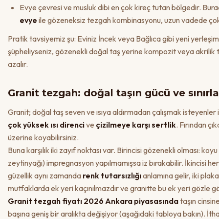
Evye çevresi ve musluk dibi en çok kireç tutan bölgedir. Bur
evye
ile gözeneksiz tezgah kombinasyonu, uzun vadede çok 
Pratik tavsiyemiz şu: Eviniz İncek veya Bağlıca gibi yeni yerleşi
şüpheliyseniz, gözenekli doğal taş yerine kompozit veya akrilik 
azalır.
Granit tezgah: doğal taşın gücü ve sınırla
Granit; doğal taş seven ve ısıya aldırmadan çalışmak isteyenler i
çok yüksek ısı direnci
ve
çizilmeye karşı sertlik
. Fırından ç
üzerine koyabilirsiniz.
Buna karşılık iki zayıf noktası var. Birincisi gözenekli olması: koyu
zeytinyağı) impregnasyon yapılmamışsa iz bırakabilir. İkincisi he
güzellik aynı zamanda
renk tutarsızlığı
anlamına gelir, iki pla
mutfaklarda ek yeri kaçınılmazdır ve granitte bu ek yeri gözle gö
Granit tezgah fiyatı 2026 Ankara piyasasında
taşın cinsine
başına geniş bir aralıkta değişiyor (aşağıdaki tabloya bakın). İthal