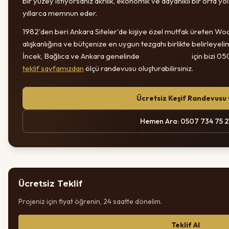
bir yüzey istiyorsanız akrilik, ekonomik ve dayanıklı bir orta yo
yıllarca memnun eder.
1982'den beri Ankara Siteler'de kişiye özel mutfak üreten Wood
alışkanlığına ve bütçenize en uygun tezgahı birlikte belirleyel
İncek, Bağlıca ve Ankara genelinde
ücretsiz keşif
için bizi 0
teklif sayfamızdan
ölçü randevusu oluşturabilirsiniz.
Ücretsiz Keşif Randevusu
Hemen Ara: 0507 734 75 2
Ücretsiz Teklif
Projeniz için fiyat öğrenin, 24 saatte dönelim.
Teklif Al