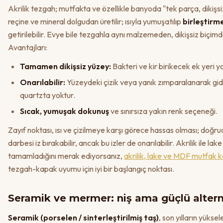
Akrilik tezgah; mutfakta ve özellikle banyoda "tek parça, dikişsi
reçine ve mineral dolgudan üretilir; ısıyla yumuşatılıp
birleştir
getirilebilir. Evye bile tezgahla aynı malzemeden, dikişsiz biçimd
Avantajları:
Tamamen dikişsiz yüzey:
Bakteri ve kir birikecek ek yeri yo
Onarılabilir:
Yüzeydeki çizik veya yanık zımparalanarak gider
quartzta yoktur.
Sıcak, yumuşak dokunuş
ve sınırsıza yakın renk seçeneği.
Zayıf noktası, ısı ve çizilmeye karşı görece hassas olması; doğr
darbesi iz bırakabilir, ancak bu izler de onarılabilir. Akrilik ile la
tamamladığını merak ediyorsanız,
akrilik, lake ve MDF mutfak ka
tezgah-kapak uyumu için iyi bir başlangıç noktası.
Seramik ve mermer: niş ama güçlü altern
Seramik (porselen / sinterleştirilmiş taş)
, son yılların yükse