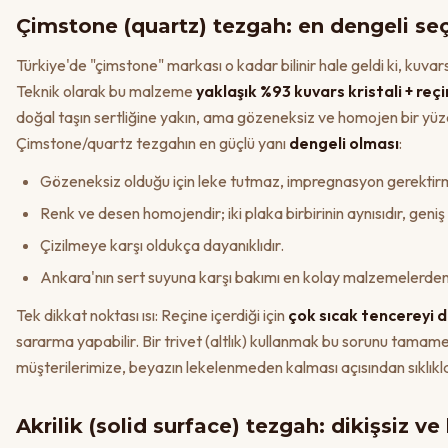
Çimstone (quartz) tezgah: en dengeli se
Türkiye'de "çimstone" markası o kadar bilinir hale geldi ki, kuva
Teknik olarak bu malzeme
yaklaşık %93 kuvars kristali + reç
doğal taşın sertliğine yakın, ama gözeneksiz ve homojen bir yüz
Çimstone/quartz tezgahın en güçlü yanı
dengeli olması
:
Gözeneksiz olduğu için leke tutmaz, impregnasyon gerektir
Renk ve desen homojendir; iki plaka birbirinin aynısıdır, geniş
Çizilmeye karşı oldukça dayanıklıdır.
Ankara'nın sert suyuna karşı bakımı en kolay malzemelerden b
Tek dikkat noktası ısı: Reçine içerdiği için
çok sıcak tencereyi
sararma yapabilir. Bir trivet (altlık) kullanmak bu sorunu tama
müşterilerimize, beyazın lekelenmeden kalması açısından sıklıkl
Akrilik (solid surface) tezgah: dikişsiz ve