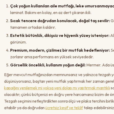
Çok yoğun kullanılan aile mutfağı, leke umursanmaya
laminat. Bakımı en kolay, en az dert çıkaran ikili.
Sıcak tencere doğrudan konulacak, doğal taş sevilir:
Gr
tamamen ortadan kaldırır.
Estetik bütünlük, dikişsiz ve hijyenik yüzey isteniyor:
Ak
görünüm.
Premium, modern, çizilmez bir mutfak hedefleniyor:
Se
zorlanır ama performans en yüksek seviyededir.
Görsellik öncelikli, kullanım yoğun değil:
Mermer. Ada üstü
Eğer mevcut mutfağınızdan memnunsanız ve yalnızca tezgah ya
düşünüyorsanız, baştan yeni mutfak yaptırmak her zaman gere
kapağını yenilemek mi yoksa yeni dolap mı yaptırmak mantıklı
so
olacaktır; çünkü bütçenizi en doğru yere harcamanız bizim de ön
Tezgah seçimini netleştirdikten sonra ölçü ve plaka tercihini birl
atabilir ya da doğrudan
ücretsiz keşif ve teklif
talep edebilirsiniz