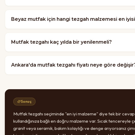
Beyaz mutfak için hangi tezgah malzemesi en iyis
Mutfak tezgahı kaç yılda bir yenilenmeli?
Ankara'da mutfak tezgahı fiyatı neye göre değişir
Sonuç
Mutfak tezgahı seçiminde "en iyi malzeme" diye tek bir cevap y
kullandığınıza bağlı en doğru malzeme var. Sıcak tencereyle ç
granit veya seramik, bakım kolaylığı ve denge arıyorsanız çimst