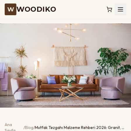
WOODIKO
W
Ana
/
Blog
/
Mutfak Tezgahı Malzeme Rehberi 2026: Granit, Kompakt Laminat, Çimstone ve Akrilik
Sayfa