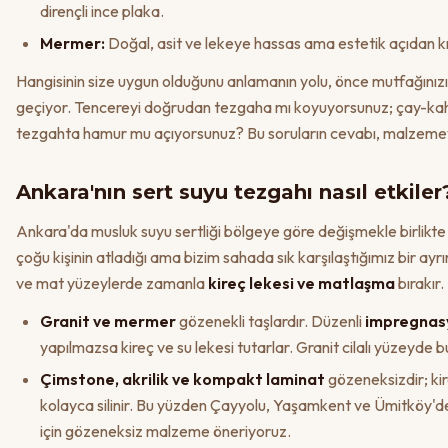
dirençli ince plaka.
Mermer:
Doğal, asit ve lekeye hassas ama estetik açıdan kı
Hangisinin size uygun olduğunu anlamanın yolu, önce mutfağınızı 
geçiyor. Tencereyi doğrudan tezgaha mı koyuyorsunuz; çay-kahv
tezgahta hamur mu açıyorsunuz? Bu soruların cevabı, malzemeyi
Ankara'nın sert suyu tezgahı nasıl etkiler
Ankara'da musluk suyu sertliği bölgeye göre değişmekle birlikt
çoğu kişinin atladığı ama bizim sahada sık karşılaştığımız bir ay
ve mat yüzeylerde zamanla
kireç lekesi ve matlaşma
bırakır.
Granit ve mermer
gözenekli taşlardır. Düzenli
impregnasy
yapılmazsa kireç ve su lekesi tutarlar. Granit cilalı yüzeyde
Çimstone, akrilik ve kompakt laminat
gözeneksizdir; kir
kolayca silinir. Bu yüzden Çayyolu, Yaşamkent ve Ümitköy'de
için gözeneksiz malzeme öneriyoruz.