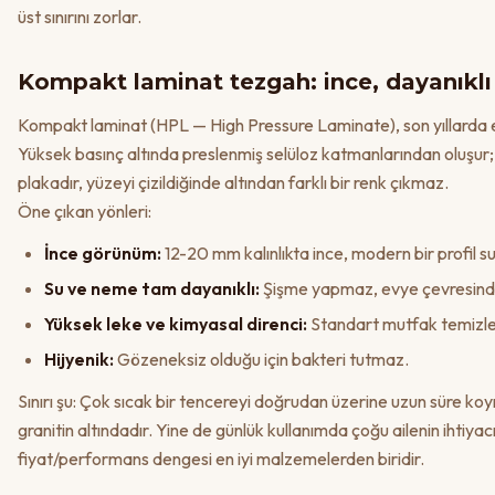
üst sınırını zorlar.
Kompakt laminat tezgah: ince, dayanıkl
Kompakt laminat (HPL — High Pressure Laminate), son yıllarda 
Yüksek basınç altında preslenmiş selüloz katmanlarından oluşur
plakadır, yüzeyi çizildiğinde altından farklı bir renk çıkmaz.
Öne çıkan yönleri:
İnce görünüm:
12-20 mm kalınlıkta ince, modern bir profil su
Su ve neme tam dayanıklı:
Şişme yapmaz, evye çevresind
Yüksek leke ve kimyasal direnci:
Standart mutfak temizley
Hijyenik:
Gözeneksiz olduğu için bakteri tutmaz.
Sınırı şu: Çok sıcak bir tencereyi doğrudan üzerine uzun süre koymak
granitin altındadır. Yine de günlük kullanımda çoğu ailenin ihtiyacı
fiyat/performans dengesi en iyi malzemelerden biridir.