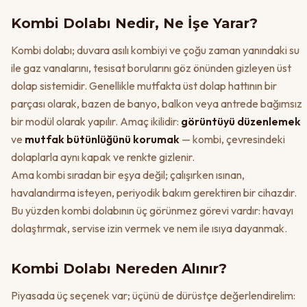
Kombi Dolabı Nedir, Ne İşe Yarar?
Kombi dolabı; duvara asılı kombiyi ve çoğu zaman yanındaki su
ile gaz vanalarını, tesisat borularını göz önünden gizleyen üst
dolap sistemidir. Genellikle mutfakta üst dolap hattının bir
parçası olarak, bazen de banyo, balkon veya antrede bağımsız
bir modül olarak yapılır. Amaç ikilidir:
görüntüyü düzenlemek
ve
mutfak bütünlüğünü korumak
— kombi, çevresindeki
dolaplarla aynı kapak ve renkte gizlenir.
Ama kombi sıradan bir eşya değil; çalışırken ısınan,
havalandırma isteyen, periyodik bakım gerektiren bir cihazdır.
Bu yüzden kombi dolabının üç görünmez görevi vardır: havayı
dolaştırmak, servise izin vermek ve nem ile ısıya dayanmak.
Kombi Dolabı Nereden Alınır?
Piyasada üç seçenek var; üçünü de dürüstçe değerlendirelim: