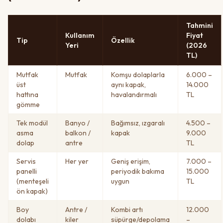
Tahmini
Kullanım
Fiyat
Tip
Özellik
Yeri
(2026
TL)
Mutfak
Mutfak
Komşu dolaplarla
6.000 –
üst
aynı kapak,
14.000
hattına
havalandırmalı
TL
gömme
Tek modül
Banyo /
Bağımsız, ızgaralı
4.500 –
asma
balkon /
kapak
9.000
dolap
antre
TL
Servis
Her yer
Geniş erişim,
7.000 –
panelli
periyodik bakıma
15.000
(menteşeli
uygun
TL
ön kapak)
Boy
Antre /
Kombi artı
12.000
dolabı
kiler
süpürge/depolama
–