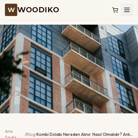
WOODIKO
W
Ana
/
Blog
/
Kombi Dolabı Nereden Alınır, Nasıl Olmalıdır? Ankara 2026 Rehberi
Sayfa