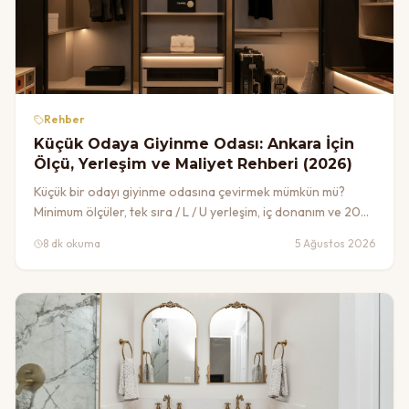
Rehber
Küçük Odaya Giyinme Odası: Ankara İçin
Ölçü, Yerleşim ve Maliyet Rehberi (2026)
Küçük bir odayı giyinme odasına çevirmek mümkün mü?
Minimum ölçüler, tek sıra / L / U yerleşim, iç donanım ve 2026
maliyet aralığı. Ankara daireleri için walk-in closet rehberi.
8 dk okuma
5 Ağustos 2026