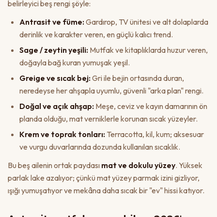
belirleyici beş rengi şöyle:
Antrasit ve füme:
Gardırop, TV ünitesi ve alt dolaplarda
derinlik ve karakter veren, en güçlü kalıcı trend.
Sage / zeytin yeşili:
Mutfak ve kitaplıklarda huzur veren,
doğayla bağ kuran yumuşak yeşil.
Greige ve sıcak bej:
Gri ile bejin ortasında duran,
neredeyse her ahşapla uyumlu, güvenli "arka plan" rengi.
Doğal ve açık ahşap:
Meşe, ceviz ve kayın damarının ön
planda olduğu, mat verniklerle korunan sıcak yüzeyler.
Krem ve toprak tonları:
Terracotta, kil, kum; aksesuar
ve vurgu duvarlarında dozunda kullanılan sıcaklık.
Bu beş ailenin ortak paydası
mat ve dokulu yüzey
. Yüksek
parlak lake azalıyor; çünkü mat yüzey parmak izini gizliyor,
ışığı yumuşatıyor ve mekâna daha sıcak bir "ev" hissi katıyor.