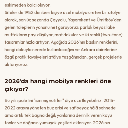
eskimeden kalıcı oluyor.
Siteler'de 1982'den beri kişiye özel mobilya üreten bir atölye
olarak, son üç sezonda Çayyolu, Yaşamkent ve Ümitköy'den
gelen taleplerin yönünü net görüyoruz: parlak beyaz lake
mutfakların payı düşüyor, mat dokular ve iki renkli (two-tone)
tasarımlar hızla artıyor. Aşağıda 2026'nın baskın renklerini,
hangi dokuyla nerede kullanılacağını ve Ankara dairelerine
özgü pratik tavsiyeleri atölye tezgâhından, gerçek projelerle
aktarıyoruz.
2026'da hangi mobilya renkleri öne
çıkıyor?
Bu yılın paletini "ısınmış nötrler" diye özetleyebiliriz. 2015-
2022 arasını yöneten buz grisi ve saf beyaz hâlâ sahnede
ama artık tek başına değil; yanlarına derinlik veren koyu
tonlar ve doğanın yumuşak yeşilleri ekleniyor. 2026'nın