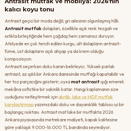
Antrasit mutfak ve mobilya: 2026'nın
kalıcı koyu tonu
Antrasit geçici bir moda değil; gri ailesinin olgunlaşmış hâli.
Antrasit mutfak
dolapları, özellikle açık renk tezgah ve
sırlıkla birleştiğinde hem çağdaş hem zamansız duruyor.
Atölyede en çok tercih edilen kurgu, alt dolapların antrasit-
füme, üst dolapların açık ahşap ya da krem olduğu
kompozisyon.
Antrasiti seçerken doku kararı belirleyici. Yüksek parlak
antrasit, az ışıklı bir Ankara dairesinde mutfağı kapatabilir ve
her toz parçacığını gösterir; oysa
mat antrasit
ışığı emerek
mekâna sofistike bir sakinlik katar. Hangi kaplamanın size
uyduğunu netleştirmek için
akrilik, lake ve MDF mutfak
karşılaştırması
yazımızdaki doku ve dayanıklılık tablosu iyi bir
başlangıç noktası. Antrasit mat lake bir mutfakta 2026
Ankara piyasasında metrekare maliyeti, kapak kalitesine
göre yaklaşık 9.000-16.000 TL bandında seyrediyor.