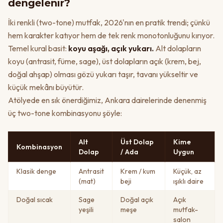
dengelenir?
İki renkli (two-tone) mutfak, 2026'nın en pratik trendi; çünkü
hem karakter katıyor hem de tek renk monotonluğunu kırıyor.
Temel kural basit:
koyu aşağı, açık yukarı.
Alt dolapların
koyu (antrasit, füme, sage), üst dolapların açık (krem, bej,
doğal ahşap) olması gözü yukarı taşır, tavanı yükseltir ve
küçük mekânı büyütür.
Atölyede en sık önerdiğimiz, Ankara dairelerinde denenmiş
üç two-tone kombinasyonu şöyle:
Alt
Üst Dolap
Kime
Kombinasyon
Dolap
/ Ada
Uygun
Klasik denge
Antrasit
Krem / kum
Küçük, az
(mat)
beji
ışıklı daire
Doğal sıcak
Sage
Doğal açık
Açık
yeşili
meşe
mutfak-
salon