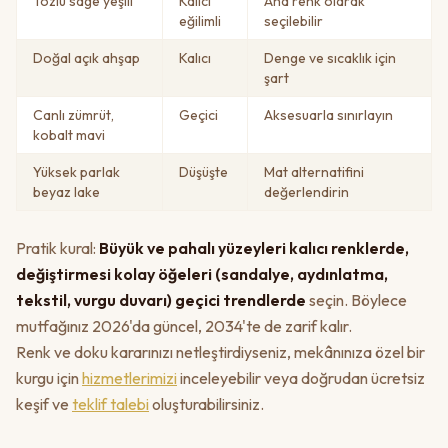
Tozlu sage yeşili
Kalıcı
Ana renk olarak
eğilimli
seçilebilir
Doğal açık ahşap
Kalıcı
Denge ve sıcaklık için
şart
Canlı zümrüt,
Geçici
Aksesuarla sınırlayın
kobalt mavi
Yüksek parlak
Düşüşte
Mat alternatifini
beyaz lake
değerlendirin
Pratik kural:
Büyük ve pahalı yüzeyleri kalıcı renklerde,
değiştirmesi kolay öğeleri (sandalye, aydınlatma,
tekstil, vurgu duvarı) geçici trendlerde
seçin. Böylece
mutfağınız 2026'da güncel, 2034'te de zarif kalır.
Renk ve doku kararınızı netleştirdiyseniz, mekânınıza özel bir
kurgu için
hizmetlerimizi
inceleyebilir veya doğrudan ücretsiz
keşif ve
teklif talebi
oluşturabilirsiniz.