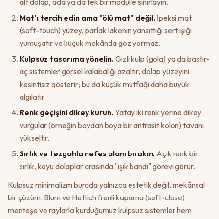
alt dolap, ada ya da tek bir modülle sınırlayın.
Mat'ı tercih edin ama "ölü mat" değil.
İpeksi mat
(soft-touch) yüzey, parlak lakenin yansıttığı sert ışığı
yumuşatır ve küçük mekânda göz yormaz.
Kulpsuz tasarıma yönelin.
Gizli kulp (gola) ya da bastır-
aç sistemler görsel kalabalığı azaltır, dolap yüzeyini
kesintisiz gösterir; bu da küçük mutfağı daha büyük
algılatır.
Renk geçişini dikey kurun.
Yatay iki renk yerine dikey
vurgular (örneğin boydan boya bir antrasit kolon) tavanı
yükseltir.
Sırlık ve tezgahla nefes alanı bırakın.
Açık renk bir
sırlık, koyu dolaplar arasında "ışık bandı" görevi görür.
Kulpsuz minimalizm burada yalnızca estetik değil, mekânsal
bir çözüm. Blum ve Hettich frenli kapama (soft-close)
menteşe ve raylarla kurduğumuz kulpsuz sistemler hem