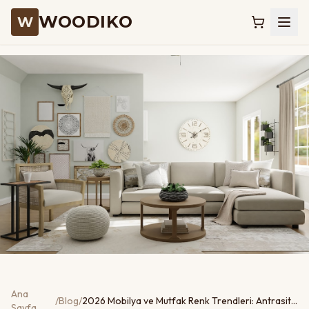
WOODIKO
W
Ana
/
Blog
/
2026 Mobilya ve Mutfak Renk Trendleri: Antrasit, Sage Yeşili ve Doğal Ahşap
Sayfa