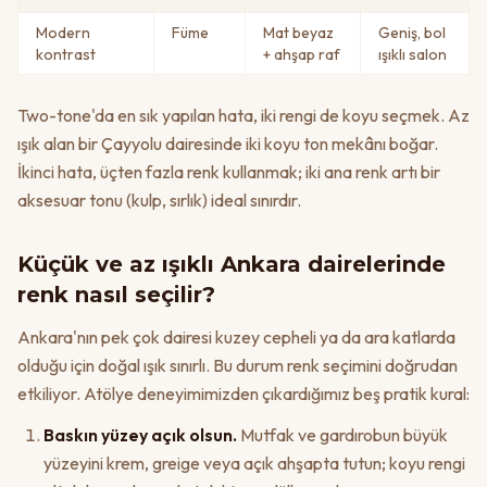
Modern
Füme
Mat beyaz
Geniş, bol
kontrast
+ ahşap raf
ışıklı salon
Two-tone'da en sık yapılan hata, iki rengi de koyu seçmek. Az
ışık alan bir Çayyolu dairesinde iki koyu ton mekânı boğar.
İkinci hata, üçten fazla renk kullanmak; iki ana renk artı bir
aksesuar tonu (kulp, sırlık) ideal sınırdır.
Küçük ve az ışıklı Ankara dairelerinde
renk nasıl seçilir?
Ankara'nın pek çok dairesi kuzey cepheli ya da ara katlarda
olduğu için doğal ışık sınırlı. Bu durum renk seçimini doğrudan
etkiliyor. Atölye deneyimimizden çıkardığımız beş pratik kural:
Baskın yüzey açık olsun.
Mutfak ve gardırobun büyük
yüzeyini krem, greige veya açık ahşapta tutun; koyu rengi