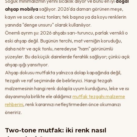
Soğuk minimalizmin yerini sıcaklık alıyor ve bunu en iyi
doğal
ahşap mobilya
sağlıyor. 2026'da damarı görünen meşe,
kayın ve sıcak ceviz tonları; tek başına ya da koyu renklerin
yanında "denge unsuru" olarak kullanılıyor.
Önemli ayrım şu: 2026 ahşabı sarı-turuncu, parlak vernikli o
eski ahşap değil. Bugünün tercihi, mat verniğin koruduğu,
daha nötr ve açık tonlu, neredeyse "ham" görünümlü
yüzeyler. Bu da küçük dairelerde ferahlık sağlıyor; çünkü açık
ahşap ışığı yansıtıyor.
Ahşap dokusu mutfakta yalnızca dolap kapağında değil,
tezgah ve raf seçiminde de belirleyici. Hangi tezgah
malzemesinin hangi renk dolapla uyum kurduğunu, leke ve ısı
dayanımıyla birlikte ele aldığımız
mutfak tezgahı malzeme
rehberini
, renk kararınızı netleştirmeden önce okumanızı
öneririz.
Two-tone mutfak: iki renk nasıl