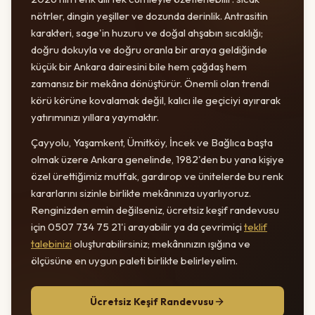
nötrler, dingin yeşiller ve dozunda derinlik. Antrasitin
karakteri, sage'in huzuru ve doğal ahşabın sıcaklığı;
doğru dokuyla ve doğru oranla bir araya geldiğinde
küçük bir Ankara dairesini bile hem çağdaş hem
zamansız bir mekâna dönüştürür. Önemli olan trendi
körü körüne kovalamak değil, kalıcı ile geçiciyi ayırarak
yatırımınızı yıllara yaymaktır.
Çayyolu, Yaşamkent, Ümitköy, İncek ve Bağlıca başta
olmak üzere Ankara genelinde, 1982'den bu yana kişiye
özel ürettiğimiz mutfak, gardırop ve ünitelerde bu renk
kararlarını sizinle birlikte mekânınıza uyarlıyoruz.
Renginizden emin değilseniz, ücretsiz keşif randevusu
için 0507 734 75 21'i arayabilir ya da çevrimiçi
teklif
talebinizi
oluşturabilirsiniz; mekânınızın ışığına ve
ölçüsüne en uygun paleti birlikte belirleyelim.
Ücretsiz Keşif Randevusu