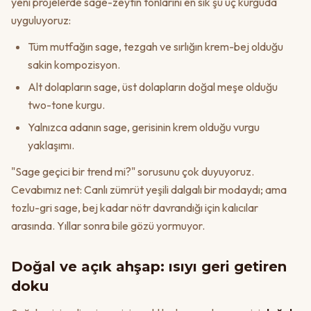
yeni projelerde sage-zeytin tonlarını en sık şu üç kurguda
uyguluyoruz:
Tüm mutfağın sage, tezgah ve sırlığın krem-bej olduğu
sakin kompozisyon.
Alt dolapların sage, üst dolapların doğal meşe olduğu
two-tone kurgu.
Yalnızca adanın sage, gerisinin krem olduğu vurgu
yaklaşımı.
"Sage geçici bir trend mi?" sorusunu çok duyuyoruz.
Cevabımız net: Canlı zümrüt yeşili dalgalı bir modaydı; ama
tozlu-gri sage, bej kadar nötr davrandığı için kalıcılar
arasında. Yıllar sonra bile gözü yormuyor.
Doğal ve açık ahşap: ısıyı geri getiren
doku