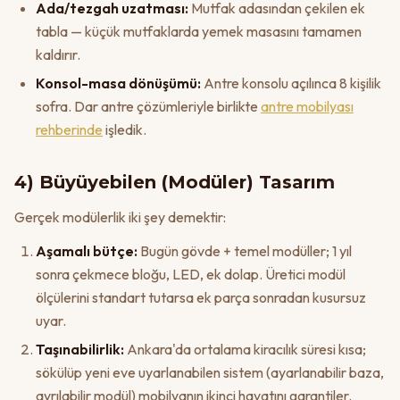
Ada/tezgah uzatması:
Mutfak adasından çekilen ek
tabla — küçük mutfaklarda yemek masasını tamamen
kaldırır.
Konsol-masa dönüşümü:
Antre konsolu açılınca 8 kişilik
sofra. Dar antre çözümleriyle birlikte
antre mobilyası
rehberinde
işledik.
4) Büyüyebilen (Modüler) Tasarım
Gerçek modülerlik iki şey demektir:
Aşamalı bütçe:
Bugün gövde + temel modüller; 1 yıl
sonra çekmece bloğu, LED, ek dolap. Üretici modül
ölçülerini standart tutarsa ek parça sonradan kusursuz
uyar.
Taşınabilirlik:
Ankara'da ortalama kiracılık süresi kısa;
sökülüp yeni eve uyarlanabilen sistem (ayarlanabilir baza,
ayrılabilir modül) mobilyanın ikinci hayatını garantiler.