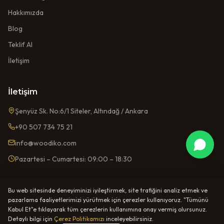
Hakkımızda
Blog
Teklif Al
İletişim
İletişim
Şenyüz Sk. No:6/1 Siteler, Altındağ / Ankara
+90 507 734 75 21
info@woodiko.com
Pazartesi – Cumartesi: 09:00 – 18:30
Bu web sitesinde deneyiminizi iyileştirmek, site trafiğini analiz etmek ve
pazarlama faaliyetlerimizi yürütmek için çerezler kullanıyoruz. "Tümünü
Kabul Et"e tıklayarak tüm çerezlerin kullanımına onay vermiş olursunuz.
©
2026
Yıldırım Mobilya —
Woodiko
. Tüm hakları saklıdır.
KVKK Aydınlatma Metni
Çerez Politikası
Gizlilik Politikası
Kullanım Koşulları
Detaylı bilgi için
Çerez Politikamızı
inceleyebilirsiniz.