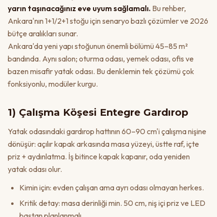
yarın taşınacağınız eve uyum sağlamalı.
Bu rehber,
Ankara'nın 1+1/2+1 stoğu için senaryo bazlı çözümler ve 2026
bütçe aralıkları sunar.
Ankara'da yeni yapı stoğunun önemli bölümü 45–85 m²
bandında. Aynı salon; oturma odası, yemek odası, ofis ve
bazen misafir yatak odası. Bu denklemin tek çözümü çok
fonksiyonlu, modüler kurgu.
1) Çalışma Köşesi Entegre Gardırop
Yatak odasındaki gardırop hattının 60–90 cm'i çalışma nişine
dönüşür: açılır kapak arkasında masa yüzeyi, üstte raf, içte
priz + aydınlatma. İş bitince kapak kapanır, oda yeniden
yatak odası olur.
Kimin için: evden çalışan ama ayrı odası olmayan herkes.
Kritik detay: masa derinliği min. 50 cm, niş içi priz ve LED
baştan planlanmalı.