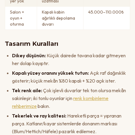
yer yok
uzatması
Salon =
Kapalı kabin
45.000–110.000₺
oyun +
ağırlıklı depolama
oturma
duvarı
Tasarım Kuralları
Dikey düşünün:
Küçük dairede tavana kadar gitmeyen
her dolap kayıptır.
Kapalı yüzey oranını yüksek tutun:
Açık raf dağınıklık
gösterir; küçük mekân %80 kapalı + %20 açık ister.
Tek renk aile:
Çok işlevli duvarlar tek ton olursa mekân
sakinleşir; iki tonlu oyunlar için
renk kombinleme
rehberimize
bakın.
Tekerlek ve ray kalitesi:
Hareketli parça = yıpranan
parça. Katlanır/kayar sistemlerde donanım markası
(Blum/Hettich/Häfele) pazarlık edilemez.