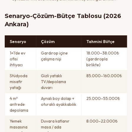
Senaryo-Çözüm-Bütçe Tablosu (2026
Ankara)
Senaryo
Çözüm
Tahmini Bütçe
1+1'de ev
Gardırop içine
18.000–38.000₺
ofisi
çalışma nişi
(gardıropla
ihtiyacı
birlikte)
Stüdyoda
Gizli yataklı
85.000–160.000₺
misafir
TV/depolama
yatağı
duvarı
4 m²
Aynalı boy dolap +
25.000–55.000₺
antrede
oturaklı ayakkabılık
depolama
Yemek
Duvara katlanır
8.000–22.000₺
masasına
masa / ada